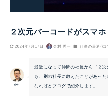
２次元バーコードがスマホ（Wa
カテゴリー
2024年7月17日
金村 秀一
仕事の最適化14
更新日
著
者
最近になって仲間の社長から『２次
も、別の社長に教えたことがあった
金村
なればとブログで紹介します。