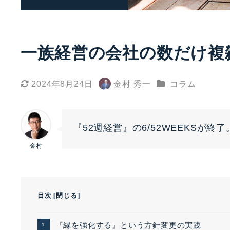
一族経営の会社の数だけ複
カテゴリー
2024年8月24日
金村 秀一
コラム
更新日
著
者
『52週経営』の6/52WEEKSが終了
金村
目次
[
閉じる
]
『縁を強化する』という方針変更の実践