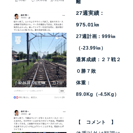
離
27週実績：
975.01㎞
27週計画：999㎞
（-23.99㎞）
通算成績：２７
戦２
０勝７敗
体重：
89.0Kg（-4.5Kg）
【 コメント 】