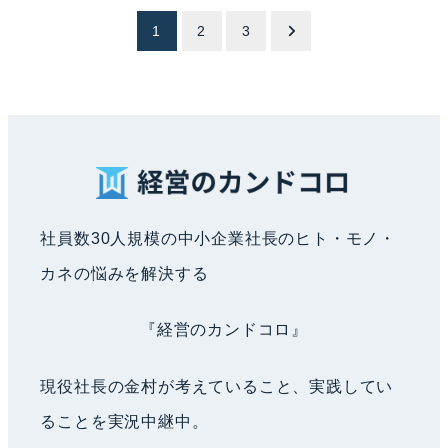
投
1
2
3
稿
ナ
ビ
社員数30人規模の中小企業社長のヒト・モノ・
ゲ
カネの悩みを解決する
ー
『経営のカンドコロ』
シ
現役社長の金村が考えていること、実践してい
ることを実況中継中。
ョ