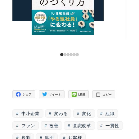
シェア
ツイート
LINE
コピー
中小企業
変わる
変化
組織
ファン
改善
意識改革
一貫性
役割
集団
お客様