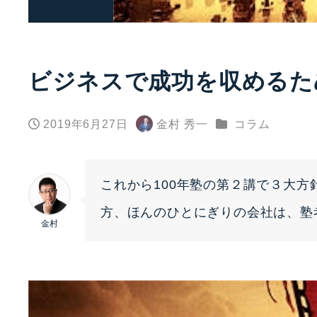
ビジネスで成功を収めるた
カテゴリー
2019年6月27日
金村 秀一
コラム
投稿日
著
者
これから100年塾の第２講で３大
方、ほんのひとにぎりの会社は、塾
金村