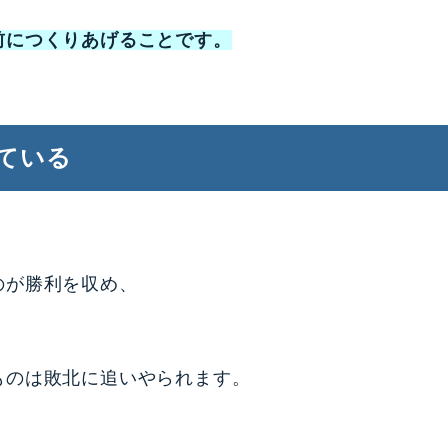
前につくりあげることです。
ている
のが勝利を収め、
ものは敗北に追いやられます。