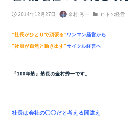
カテゴリー
2014年12月27日
金村 秀一
ヒトの経営
投稿日
著
者
”社長がひとりで頑張る”
ワンマン経営から
”社員が自然と動き出す”
サイクル経営へ
『100年塾』塾長の金村秀一です。
社長は会社の◯◯だと考える間違え