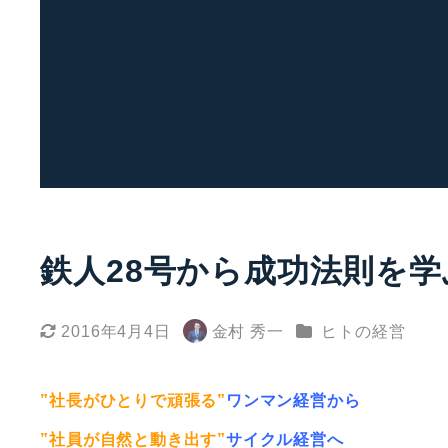
鉄人28号から成功法則を学
カテゴリー
2016年4月4日
金村 秀一
ヒトの経営
更新日
著
者
”社長がひとりで頑張る”
ワンマン経営から
”社員が自然と動き出す”
サイクル経営へ