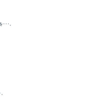
･･･。
･。