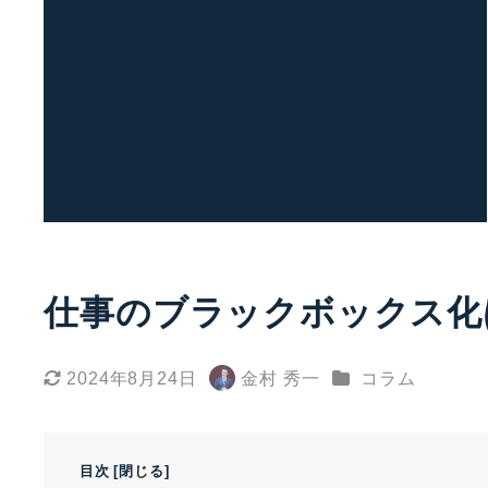
仕事のブラックボックス化
カテゴリー
2024年8月24日
金村 秀一
コラム
更新日
著
者
目次
[
閉じる
]