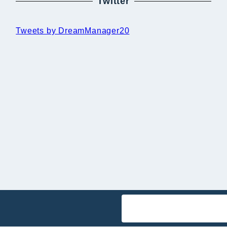
Twitter
Tweets by DreamManager20
境整備・経営計画書など経営のカンドコロ All Rights Reserv