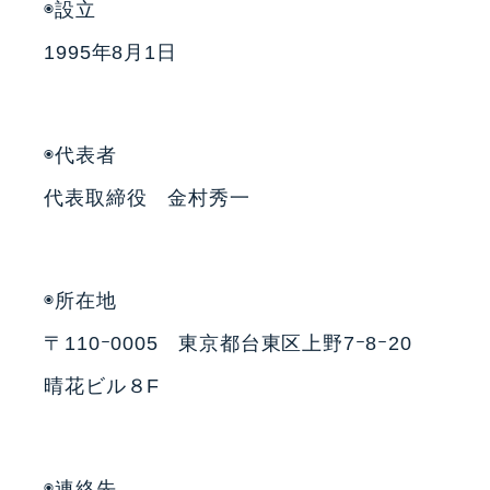
◉設立
1995年8月1日
◉代表者
代表取締役 金村秀一
◉所在地
〒110ｰ0005 東京都台東区上野7ｰ8ｰ20
晴花ビル８F
◉連絡先